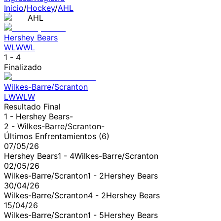
Inicio
/
Hockey
/
AHL
AHL
Hershey Bears
W
L
W
W
L
1
-
4
Finalizado
Wilkes-Barre/Scranton
L
W
W
L
W
Resultado Final
1 -
Hershey Bears
-
2 -
Wilkes-Barre/Scranton
-
Últimos Enfrentamientos (
6
)
07/05/26
Hershey Bears
1
-
4
Wilkes-Barre/Scranton
02/05/26
Wilkes-Barre/Scranton
1
-
2
Hershey Bears
30/04/26
Wilkes-Barre/Scranton
4
-
2
Hershey Bears
15/04/26
Wilkes-Barre/Scranton
1
-
5
Hershey Bears