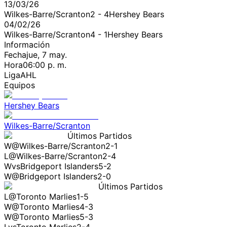
13/03/26
Wilkes-Barre/Scranton
2
-
4
Hershey Bears
04/02/26
Wilkes-Barre/Scranton
4
-
1
Hershey Bears
Información
Fecha
jue, 7 may.
Hora
06:00 p. m.
Liga
AHL
Equipos
Hershey Bears
Wilkes-Barre/Scranton
Últimos Partidos
W
@
Wilkes-Barre/Scranton
2-1
L
@
Wilkes-Barre/Scranton
2-4
W
vs
Bridgeport Islanders
5-2
W
@
Bridgeport Islanders
2-0
Últimos Partidos
L
@
Toronto Marlies
1-5
W
@
Toronto Marlies
4-3
W
@
Toronto Marlies
5-3