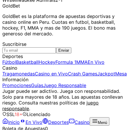
W
vs
Milwaukee Admirals
2-1
GoldBet
GoldBet es la plataforma de apuestas deportivas y
casino online en Peru. Cuotas en futbol, basketball,
hockey, F1, MMA y mas de 190 juegos. El bono mas
generoso del mercado.
Suscribirse
Enviar
Deportes
Fútbol
Basketball
Hockey
Formula 1
MMA
En Vivo
Casino
Tragamonedas
Casino en Vivo
Crash Games
Jackpot
Mesa
Información
Promociones
Guías
Juego Responsable
Jugar puede ser adictivo. Juega con responsabilidad.
Solo para mayores de 18 años. Las apuestas conllevan
riesgo. Consulta nuestras políticas de
juego
responsable
.
SSL
18+
Licenciado
Inicio
En Vivo
Deportes
Casino
Menú
Boleta de Apuestas
0