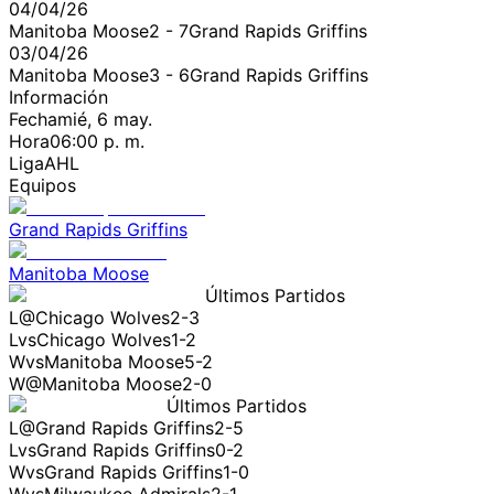
04/04/26
Manitoba Moose
2
-
7
Grand Rapids Griffins
03/04/26
Manitoba Moose
3
-
6
Grand Rapids Griffins
Información
Fecha
mié, 6 may.
Hora
06:00 p. m.
Liga
AHL
Equipos
Grand Rapids Griffins
Manitoba Moose
Últimos Partidos
L
@
Chicago Wolves
2-3
L
vs
Chicago Wolves
1-2
W
vs
Manitoba Moose
5-2
W
@
Manitoba Moose
2-0
Últimos Partidos
L
@
Grand Rapids Griffins
2-5
L
vs
Grand Rapids Griffins
0-2
W
vs
Grand Rapids Griffins
1-0