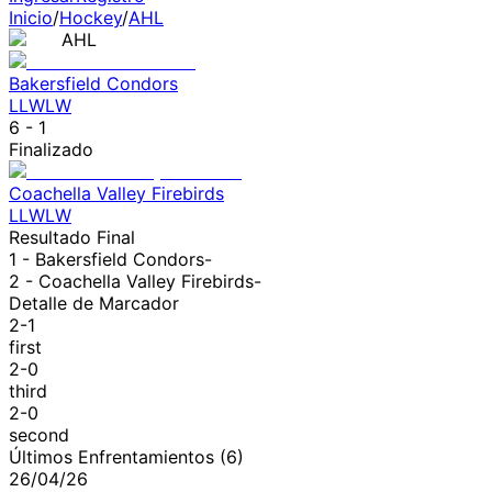
Inicio
/
Hockey
/
AHL
AHL
Bakersfield Condors
L
L
W
L
W
6
-
1
Finalizado
Coachella Valley Firebirds
L
L
W
L
W
Resultado Final
1 -
Bakersfield Condors
-
2 -
Coachella Valley Firebirds
-
Detalle de Marcador
2-1
first
2-0
third
2-0
second
Últimos Enfrentamientos (
6
)
26/04/26