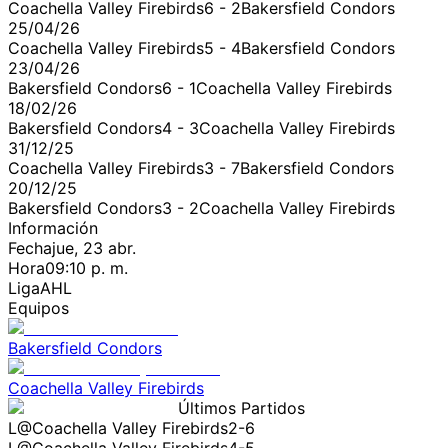
Coachella Valley Firebirds
6
-
2
Bakersfield Condors
25/04/26
Coachella Valley Firebirds
5
-
4
Bakersfield Condors
23/04/26
Bakersfield Condors
6
-
1
Coachella Valley Firebirds
18/02/26
Bakersfield Condors
4
-
3
Coachella Valley Firebirds
31/12/25
Coachella Valley Firebirds
3
-
7
Bakersfield Condors
20/12/25
Bakersfield Condors
3
-
2
Coachella Valley Firebirds
Información
Fecha
jue, 23 abr.
Hora
09:10 p. m.
Liga
AHL
Equipos
Bakersfield Condors
Coachella Valley Firebirds
Últimos Partidos
L
@
Coachella Valley Firebirds
2-6