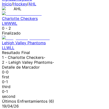
Inicio
/
Hockey
/
AHL
AHL
Charlotte Checkers
L
W
W
W
L
0
-
2
Finalizado
Lehigh Valley Phantoms
L
L
W
L
L
Resultado Final
1 -
Charlotte Checkers
-
2 -
Lehigh Valley Phantoms
-
Detalle de Marcador
0-0
first
0-1
third
0-1
second
Últimos Enfrentamientos (
6
)
19/04/26