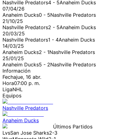
Nashville Predators
4
-
5
Anaheim Ducks
07/04/26
Anaheim Ducks
0
-
5
Nashville Predators
21/10/25
Nashville Predators
2
-
5
Anaheim Ducks
20/03/25
Nashville Predators
1
-
4
Anaheim Ducks
14/03/25
Anaheim Ducks
2
-
1
Nashville Predators
25/01/25
Anaheim Ducks
5
-
2
Nashville Predators
Información
Fecha
jue, 16 abr.
Hora
07:00 p. m.
Liga
NHL
Equipos
Nashville Predators
Anaheim Ducks
Últimos Partidos
L
vs
San Jose Sharks
2-3