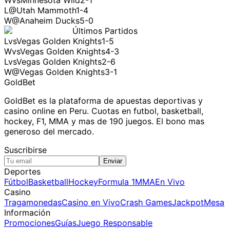
W
vs
Minnesota Wild
2-1
L
@
Utah Mammoth
1-4
W
@
Anaheim Ducks
5-0
Últimos Partidos
L
vs
Vegas Golden Knights
1-5
W
vs
Vegas Golden Knights
4-3
L
vs
Vegas Golden Knights
2-6
W
@
Vegas Golden Knights
3-1
GoldBet
GoldBet es la plataforma de apuestas deportivas y
casino online en Peru. Cuotas en futbol, basketball,
hockey, F1, MMA y mas de 190 juegos. El bono mas
generoso del mercado.
Suscribirse
Enviar
Deportes
Fútbol
Basketball
Hockey
Formula 1
MMA
En Vivo
Casino
Tragamonedas
Casino en Vivo
Crash Games
Jackpot
Mesa
Información
Promociones
Guías
Juego Responsable