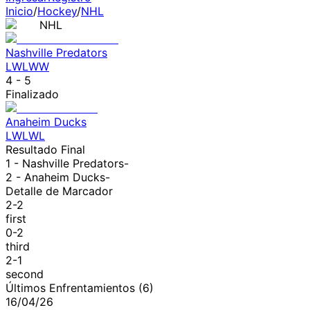
Inicio
/
Hockey
/
NHL
NHL
Nashville Predators
L
W
L
W
W
4
-
5
Finalizado
Anaheim Ducks
L
W
L
W
L
Resultado Final
1 -
Nashville Predators
-
2 -
Anaheim Ducks
-
Detalle de Marcador
2-2
first
0-2
third
2-1
second
Últimos Enfrentamientos (
6
)
16/04/26