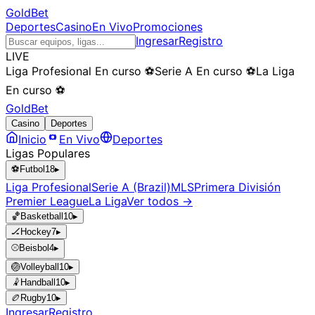
GoldBet
Deportes
Casino
En Vivo
Promociones
Ingresar
Registro
LIVE
Liga Profesional
En curso
⚽
Serie A
En curso
⚽
La Liga
En curso
⚽
GoldBet
Casino
Deportes
Inicio
En Vivo
Deportes
Ligas Populares
⚽
Futbol
18
▸
Liga Profesional
Serie A (Brazil)
MLS
Primera División
Premier League
La Liga
Ver todos →
🏀
Basketball
10
▸
🏒
Hockey
7
▸
⚾
Beisbol
4
▸
🏐
Volleyball
10
▸
🤾
Handball
10
▸
🏉
Rugby
10
▸
Ingresar
Registro