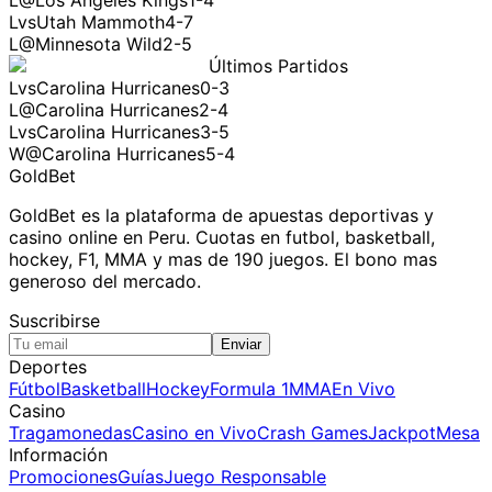
L
@
Los Angeles Kings
1-4
L
vs
Utah Mammoth
4-7
L
@
Minnesota Wild
2-5
Últimos Partidos
L
vs
Carolina Hurricanes
0-3
L
@
Carolina Hurricanes
2-4
L
vs
Carolina Hurricanes
3-5
W
@
Carolina Hurricanes
5-4
GoldBet
GoldBet es la plataforma de apuestas deportivas y
casino online en Peru. Cuotas en futbol, basketball,
hockey, F1, MMA y mas de 190 juegos. El bono mas
generoso del mercado.
Suscribirse
Enviar
Deportes
Fútbol
Basketball
Hockey
Formula 1
MMA
En Vivo
Casino
Tragamonedas
Casino en Vivo
Crash Games
Jackpot
Mesa
Información
Promociones
Guías
Juego Responsable