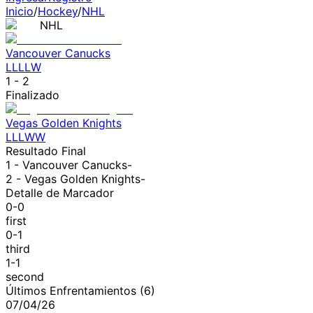
Inicio
/
Hockey
/
NHL
NHL
Vancouver Canucks
L
L
L
L
W
1
-
2
Finalizado
Vegas Golden Knights
L
L
L
W
W
Resultado Final
1 -
Vancouver Canucks
-
2 -
Vegas Golden Knights
-
Detalle de Marcador
0-0
first
0-1
third
1-1
second
Últimos Enfrentamientos (
6
)
07/04/26