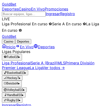
GoldBet
Deportes
Casino
En Vivo
Promociones
Ingresar
Registro
LIVE
Liga Profesional
En curso
⚽
Serie A
En curso
⚽
La Liga
En curso
⚽
GoldBet
Casino
Deportes
Inicio
En Vivo
Deportes
Ligas Populares
⚽
Futbol
18
▸
Liga Profesional
Serie A (Brazil)
MLS
Primera División
Premier League
La Liga
Ver todos →
🏀
Basketball
10
▸
🏒
Hockey
7
▸
⚾
Beisbol
4
▸
🏐
Volleyball
10
▸
🤾
Handball
10
▸
🏉
Rugby
10
▸
Ingresar
Registro