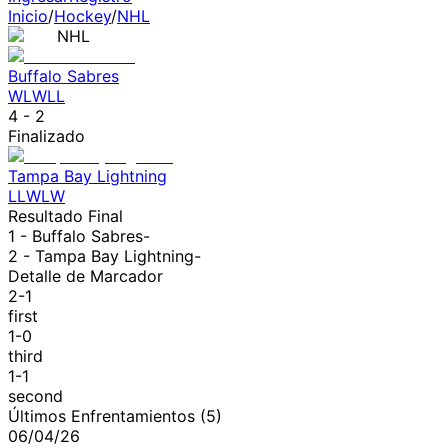
Inicio
/
Hockey
/
NHL
NHL
Buffalo Sabres
W
L
W
L
L
4
-
2
Finalizado
Tampa Bay Lightning
L
L
W
L
W
Resultado Final
1 -
Buffalo Sabres
-
2 -
Tampa Bay Lightning
-
Detalle de Marcador
2-1
first
1-0
third
1-1
second
Últimos Enfrentamientos (
5
)
06/04/26