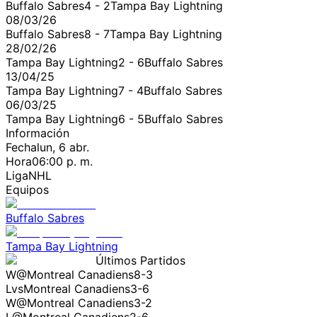
Buffalo Sabres
4
-
2
Tampa Bay Lightning
08/03/26
Buffalo Sabres
8
-
7
Tampa Bay Lightning
28/02/26
Tampa Bay Lightning
2
-
6
Buffalo Sabres
13/04/25
Tampa Bay Lightning
7
-
4
Buffalo Sabres
06/03/25
Tampa Bay Lightning
6
-
5
Buffalo Sabres
Información
Fecha
lun, 6 abr.
Hora
06:00 p. m.
Liga
NHL
Equipos
Buffalo Sabres
Tampa Bay Lightning
Últimos Partidos
W
@
Montreal Canadiens
8-3
L
vs
Montreal Canadiens
3-6
W
@
Montreal Canadiens
3-2