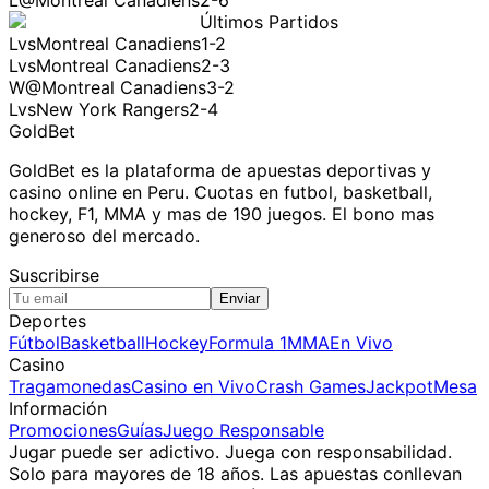
L
@
Montreal Canadiens
2-6
Últimos Partidos
L
vs
Montreal Canadiens
1-2
L
vs
Montreal Canadiens
2-3
W
@
Montreal Canadiens
3-2
L
vs
New York Rangers
2-4
GoldBet
GoldBet es la plataforma de apuestas deportivas y
casino online en Peru. Cuotas en futbol, basketball,
hockey, F1, MMA y mas de 190 juegos. El bono mas
generoso del mercado.
Suscribirse
Enviar
Deportes
Fútbol
Basketball
Hockey
Formula 1
MMA
En Vivo
Casino
Tragamonedas
Casino en Vivo
Crash Games
Jackpot
Mesa
Información
Promociones
Guías
Juego Responsable
Jugar puede ser adictivo. Juega con responsabilidad.
Solo para mayores de 18 años. Las apuestas conllevan