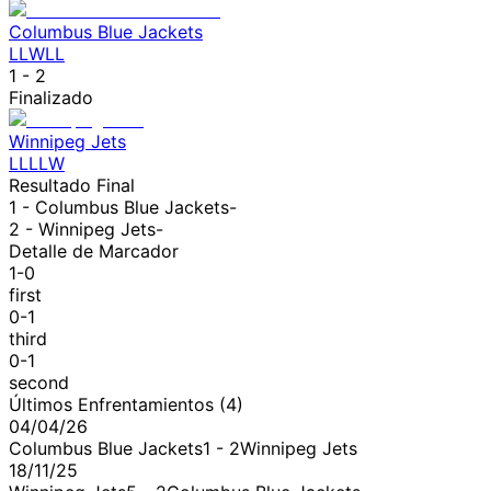
Columbus Blue Jackets
L
L
W
L
L
1
-
2
Finalizado
Winnipeg Jets
L
L
L
L
W
Resultado Final
1 -
Columbus Blue Jackets
-
2 -
Winnipeg Jets
-
Detalle de Marcador
1-0
first
0-1
third
0-1
second
Últimos Enfrentamientos (
4
)
04/04/26
Columbus Blue Jackets
1
-
2
Winnipeg Jets
18/11/25