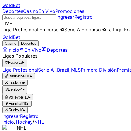
GoldBet
Deportes
Casino
En Vivo
Promociones
Ingresar
Registro
LIVE
Liga Profesional
En curso
⚽
Serie A
En curso
⚽
La Liga
En
GoldBet
Casino
Deportes
Inicio
En Vivo
Deportes
Ligas Populares
⚽
Futbol
18
▸
Liga Profesional
Serie A (Brazil)
MLS
Primera División
Premi
🏀
Basketball
10
▸
🏒
Hockey
7
▸
⚾
Beisbol
4
▸
🏐
Volleyball
10
▸
🤾
Handball
10
▸
🏉
Rugby
10
▸
Ingresar
Registro
Inicio
/
Hockey
/
NHL
NHL