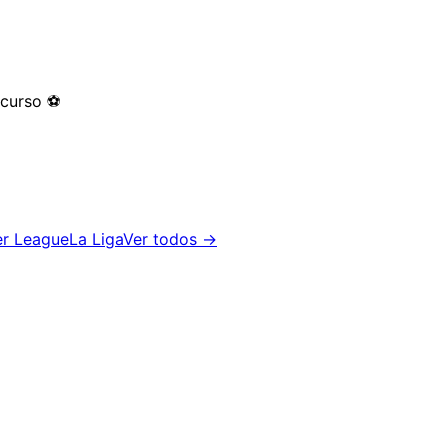
 curso
⚽
er League
La Liga
Ver todos →