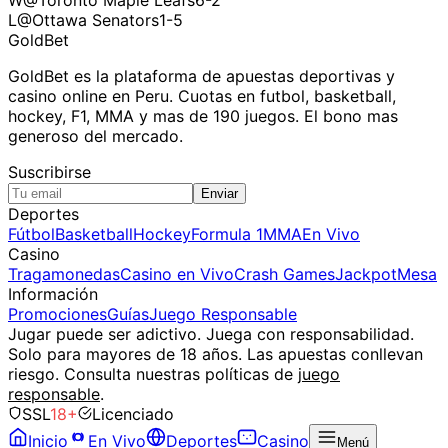
W
@
Toronto Maple Leafs
6-2
L
@
Ottawa Senators
1-5
GoldBet
GoldBet es la plataforma de apuestas deportivas y
casino online en Peru. Cuotas en futbol, basketball,
hockey, F1, MMA y mas de 190 juegos. El bono mas
generoso del mercado.
Suscribirse
Enviar
Deportes
Fútbol
Basketball
Hockey
Formula 1
MMA
En Vivo
Casino
Tragamonedas
Casino en Vivo
Crash Games
Jackpot
Mesa
Información
Promociones
Guías
Juego Responsable
Jugar puede ser adictivo. Juega con responsabilidad.
Solo para mayores de 18 años. Las apuestas conllevan
riesgo. Consulta nuestras políticas de
juego
responsable
.
SSL
18+
Licenciado
Inicio
En Vivo
Deportes
Casino
Menú