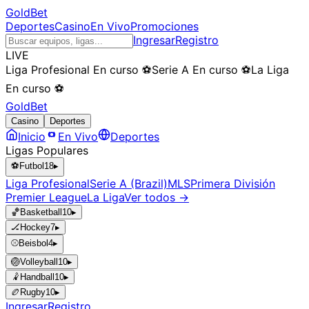
GoldBet
Deportes
Casino
En Vivo
Promociones
Ingresar
Registro
LIVE
Liga Profesional
En curso
⚽
Serie A
En curso
⚽
La Liga
En curso
⚽
GoldBet
Casino
Deportes
Inicio
En Vivo
Deportes
Ligas Populares
⚽
Futbol
18
▸
Liga Profesional
Serie A (Brazil)
MLS
Primera División
Premier League
La Liga
Ver todos →
🏀
Basketball
10
▸
🏒
Hockey
7
▸
⚾
Beisbol
4
▸
🏐
Volleyball
10
▸
🤾
Handball
10
▸
🏉
Rugby
10
▸
Ingresar
Registro