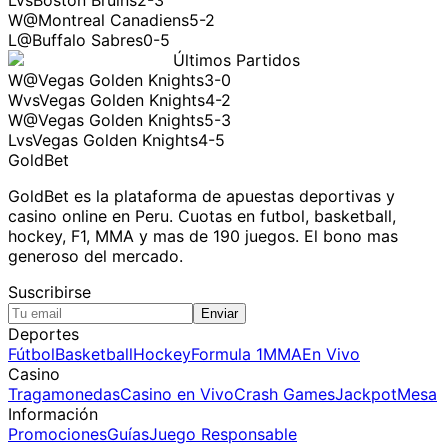
L
vs
Boston Bruins
2-3
W
@
Montreal Canadiens
5-2
L
@
Buffalo Sabres
0-5
Últimos Partidos
W
@
Vegas Golden Knights
3-0
W
vs
Vegas Golden Knights
4-2
W
@
Vegas Golden Knights
5-3
L
vs
Vegas Golden Knights
4-5
GoldBet
GoldBet es la plataforma de apuestas deportivas y
casino online en Peru. Cuotas en futbol, basketball,
hockey, F1, MMA y mas de 190 juegos. El bono mas
generoso del mercado.
Suscribirse
Enviar
Deportes
Fútbol
Basketball
Hockey
Formula 1
MMA
En Vivo
Casino
Tragamonedas
Casino en Vivo
Crash Games
Jackpot
Mesa
Información
Promociones
Guías
Juego Responsable