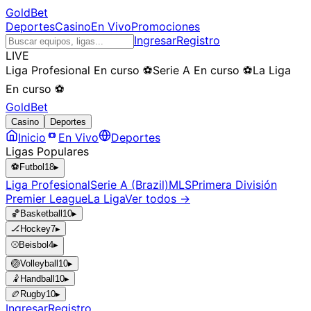
GoldBet
Deportes
Casino
En Vivo
Promociones
Ingresar
Registro
LIVE
Liga Profesional
En curso
⚽
Serie A
En curso
⚽
La Liga
En curso
⚽
GoldBet
Casino
Deportes
Inicio
En Vivo
Deportes
Ligas Populares
⚽
Futbol
18
▸
Liga Profesional
Serie A (Brazil)
MLS
Primera División
Premier League
La Liga
Ver todos →
🏀
Basketball
10
▸
🏒
Hockey
7
▸
⚾
Beisbol
4
▸
🏐
Volleyball
10
▸
🤾
Handball
10
▸
🏉
Rugby
10
▸
Ingresar
Registro