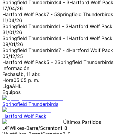
Springfield Thunderbirds
4
-
3
Hartford Wolf Pack
17/04/26
Hartford Wolf Pack
7
-
5
Springfield Thunderbirds
11/04/26
Springfield Thunderbirds
1
-
3
Hartford Wolf Pack
31/01/26
Springfield Thunderbirds
4
-
1
Hartford Wolf Pack
09/01/26
Springfield Thunderbirds
7
-
4
Hartford Wolf Pack
05/12/25
Hartford Wolf Pack
5
-
2
Springfield Thunderbirds
Información
Fecha
sáb, 11 abr.
Hora
05:05 p. m.
Liga
AHL
Equipos
Springfield Thunderbirds
Hartford Wolf Pack
Últimos Partidos
L
@
Wilkes-Barre/Scranton
1-8