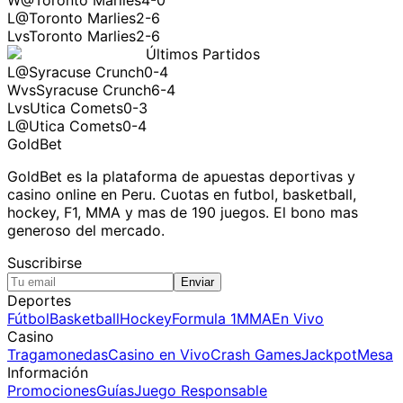
W
@
Toronto Marlies
4-0
L
@
Toronto Marlies
2-6
L
vs
Toronto Marlies
2-6
Últimos Partidos
L
@
Syracuse Crunch
0-4
W
vs
Syracuse Crunch
6-4
L
vs
Utica Comets
0-3
L
@
Utica Comets
0-4
GoldBet
GoldBet es la plataforma de apuestas deportivas y
casino online en Peru. Cuotas en futbol, basketball,
hockey, F1, MMA y mas de 190 juegos. El bono mas
generoso del mercado.
Suscribirse
Enviar
Deportes
Fútbol
Basketball
Hockey
Formula 1
MMA
En Vivo
Casino
Tragamonedas
Casino en Vivo
Crash Games
Jackpot
Mesa
Información
Promociones
Guías
Juego Responsable