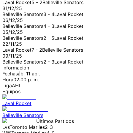
Laval Rocket
5
-
2
Belleville Senators
31/12/25
Belleville Senators
3
-
4
Laval Rocket
06/12/25
Belleville Senators
4
-
3
Laval Rocket
05/12/25
Belleville Senators
2
-
5
Laval Rocket
22/11/25
Laval Rocket
7
-
2
Belleville Senators
09/11/25
Belleville Senators
2
-
3
Laval Rocket
Información
Fecha
sáb, 11 abr.
Hora
02:00 p. m.
Liga
AHL
Equipos
Laval Rocket
Belleville Senators
Últimos Partidos
L
vs
Toronto Marlies
2-3