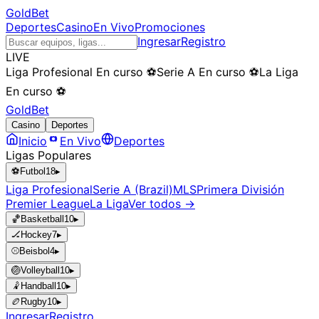
GoldBet
Deportes
Casino
En Vivo
Promociones
Ingresar
Registro
LIVE
Liga Profesional
En curso
⚽
Serie A
En curso
⚽
La Liga
En curso
⚽
GoldBet
Casino
Deportes
Inicio
En Vivo
Deportes
Ligas Populares
⚽
Futbol
18
▸
Liga Profesional
Serie A (Brazil)
MLS
Primera División
Premier League
La Liga
Ver todos →
🏀
Basketball
10
▸
🏒
Hockey
7
▸
⚾
Beisbol
4
▸
🏐
Volleyball
10
▸
🤾
Handball
10
▸
🏉
Rugby
10
▸
Ingresar
Registro