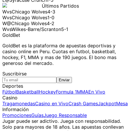
L
@
Syracuse Crunch
1-5
Últimos Partidos
W
vs
Chicago Wolves
4-3
W
vs
Chicago Wolves
1-0
W
@
Chicago Wolves
4-2
W
vs
Wilkes-Barre/Scranton
5-1
GoldBet
GoldBet es la plataforma de apuestas deportivas y
casino online en Peru. Cuotas en futbol, basketball,
hockey, F1, MMA y mas de 190 juegos. El bono mas
generoso del mercado.
Suscribirse
Enviar
Deportes
Fútbol
Basketball
Hockey
Formula 1
MMA
En Vivo
Casino
Tragamonedas
Casino en Vivo
Crash Games
Jackpot
Mesa
Información
Promociones
Guías
Juego Responsable
Jugar puede ser adictivo. Juega con responsabilidad.
Solo para mayores de 18 años. Las apuestas conllevan