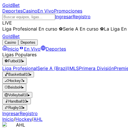
GoldBet
Deportes
Casino
En Vivo
Promociones
Ingresar
Registro
LIVE
Liga Profesional
En curso
⚽
Serie A
En curso
⚽
La Liga
En
GoldBet
Casino
Deportes
Inicio
En Vivo
Deportes
Ligas Populares
⚽
Futbol
18
▸
Liga Profesional
Serie A (Brazil)
MLS
Primera División
Premi
🏀
Basketball
10
▸
🏒
Hockey
7
▸
⚾
Beisbol
4
▸
🏐
Volleyball
10
▸
🤾
Handball
10
▸
🏉
Rugby
10
▸
Ingresar
Registro
Inicio
/
Hockey
/
AHL
AHL