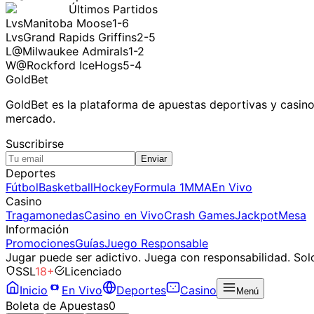
Últimos Partidos
L
vs
Manitoba Moose
1-6
L
vs
Grand Rapids Griffins
2-5
L
@
Milwaukee Admirals
1-2
W
@
Rockford IceHogs
5-4
GoldBet
GoldBet es la plataforma de apuestas deportivas y casino
mercado.
Suscribirse
Enviar
Deportes
Fútbol
Basketball
Hockey
Formula 1
MMA
En Vivo
Casino
Tragamonedas
Casino en Vivo
Crash Games
Jackpot
Mesa
Información
Promociones
Guías
Juego Responsable
Jugar puede ser adictivo. Juega con responsabilidad. Sol
SSL
18+
Licenciado
Inicio
En Vivo
Deportes
Casino
Menú
Boleta de Apuestas
0