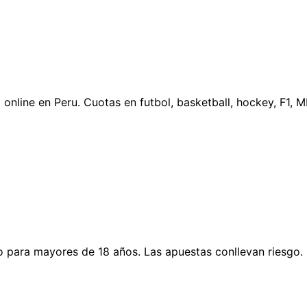
 online en Peru. Cuotas en futbol, basketball, hockey, F1
o para mayores de 18 años. Las apuestas conllevan riesgo. 