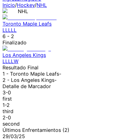
Inicio
/
Hockey
/
NHL
NHL
Toronto Maple Leafs
L
L
L
L
L
6
-
2
Finalizado
Los Angeles Kings
L
L
L
L
W
Resultado Final
1 -
Toronto Maple Leafs
-
2 -
Los Angeles Kings
-
Detalle de Marcador
3-0
first
1-2
third
2-0
second
Últimos Enfrentamientos (
2
)
29/03/25