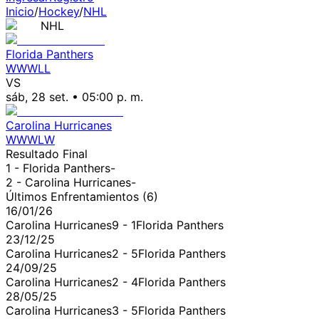
Inicio
/
Hockey
/
NHL
NHL
Florida Panthers
W
W
W
L
L
VS
sáb, 28 set.
•
05:00 p. m.
Carolina Hurricanes
W
W
W
L
W
Resultado Final
1 -
Florida Panthers
-
2 -
Carolina Hurricanes
-
Últimos Enfrentamientos (
6
)
16/01/26
Carolina Hurricanes
9
-
1
Florida Panthers
23/12/25
Carolina Hurricanes
2
-
5
Florida Panthers
24/09/25
Carolina Hurricanes
2
-
4
Florida Panthers
28/05/25
Carolina Hurricanes
3
-
5
Florida Panthers