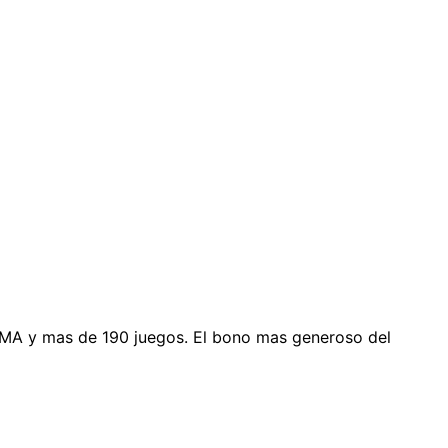
, MMA y mas de 190 juegos. El bono mas generoso del