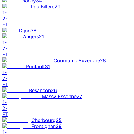
Nancy
34
Pau Billere
29
1
-
2
-
FT
Dijon
38
Angers
21
1
-
2
-
FT
Cournon d'Auvergne
28
Pontault
31
1
-
2
-
FT
Besancon
26
Massy Essonne
27
1
-
2
-
FT
Cherbourg
35
Frontignan
39
1
-