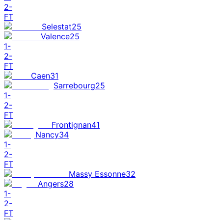
2
-
FT
Selestat
25
Valence
25
1
-
2
-
FT
Caen
31
Sarrebourg
25
1
-
2
-
FT
Frontignan
41
Nancy
34
1
-
2
-
FT
Massy Essonne
32
Angers
28
1
-
2
-
FT