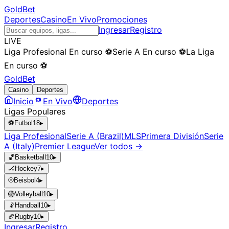
GoldBet
Deportes
Casino
En Vivo
Promociones
Ingresar
Registro
LIVE
Liga Profesional
En curso
⚽
Serie A
En curso
⚽
La Liga
En curso
⚽
GoldBet
Casino
Deportes
Inicio
En Vivo
Deportes
Ligas Populares
⚽
Futbol
18
▸
Liga Profesional
Serie A (Brazil)
MLS
Primera División
Serie
A (Italy)
Premier League
Ver todos →
🏀
Basketball
10
▸
🏒
Hockey
7
▸
⚾
Beisbol
4
▸
🏐
Volleyball
10
▸
🤾
Handball
10
▸
🏉
Rugby
10
▸
Ingresar
Registro