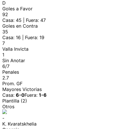
D
Goles a Favor
92
Casa:
45
| Fuera:
47
Goles en Contra
35
Casa:
16
| Fuera:
19
7
Valla Invicta
1
Sin Anotar
6
/
7
Penales
2.7
Prom. GF
Mayores Victorias
Casa:
6-0
Fuera:
1-6
Plantilla (
2
)
Otros
-
K. Kvaratskhelia