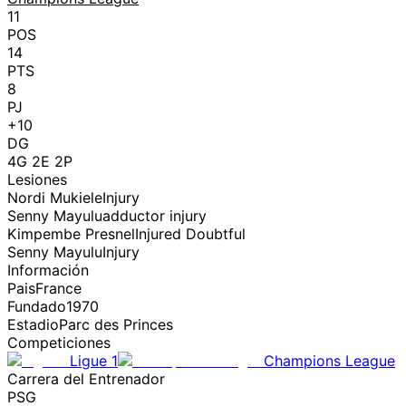
11
POS
14
PTS
8
PJ
+10
DG
4
G
2
E
2
P
Lesiones
Nordi Mukiele
Injury
Senny Mayulu
adductor injury
Kimpembe Presnel
Injured Doubtful
Senny Mayulu
Injury
Información
Pais
France
Fundado
1970
Estadio
Parc des Princes
Competiciones
Ligue 1
Champions League
Carrera del Entrenador
PSG