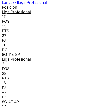
Lanus
3-1
Liga Profesional
Posición
Liga Profesional
17
POS
35
PTS
27
PJ
-1
DG
8
G
11
E
8
P
Liga Profesional
3
POS
28
PTS
16
PJ
+7
DG
8
G
4
E
4
P