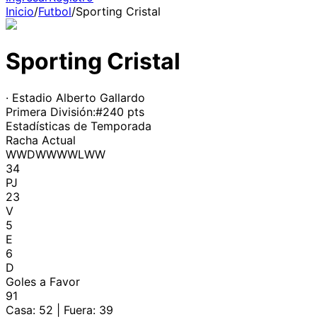
Inicio
/
Futbol
/
Sporting Cristal
Sporting Cristal
· Estadio Alberto Gallardo
Primera División
:
#
2
40
pts
Estadísticas de Temporada
Racha Actual
W
W
D
W
W
W
W
L
W
W
34
PJ
23
V
5
E
6
D
Goles a Favor
91
Casa:
52
| Fuera:
39