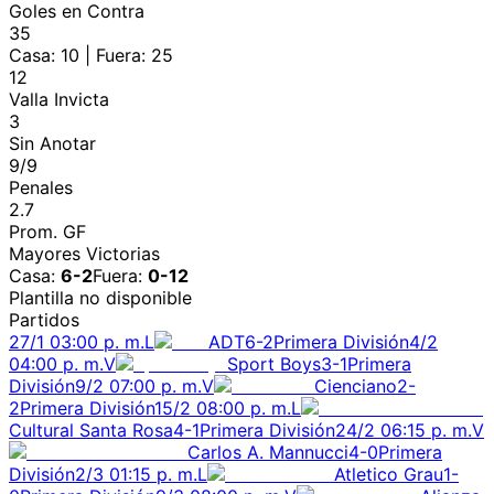
Goles en Contra
35
Casa:
10
| Fuera:
25
12
Valla Invicta
3
Sin Anotar
9
/
9
Penales
2.7
Prom. GF
Mayores Victorias
Casa:
6-2
Fuera:
0-12
Plantilla no disponible
Partidos
27/1
03:00 p. m.
L
ADT
6-2
Primera División
4/2
04:00 p. m.
V
Sport Boys
3-1
Primera
División
9/2
07:00 p. m.
V
Cienciano
2-
2
Primera División
15/2
08:00 p. m.
L
Cultural Santa Rosa
4-1
Primera División
24/2
06:15 p. m.
V
Carlos A. Mannucci
4-0
Primera
División
2/3
01:15 p. m.
L
Atletico Grau
1-