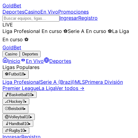
GoldBet
Deportes
Casino
En Vivo
Promociones
Ingresar
Registro
LIVE
Liga Profesional
En curso
⚽
Serie A
En curso
⚽
La Liga
En curso
⚽
GoldBet
Casino
Deportes
Inicio
En Vivo
Deportes
Ligas Populares
⚽
Futbol
18
▸
Liga Profesional
Serie A (Brazil)
MLS
Primera División
Premier League
La Liga
Ver todos →
🏀
Basketball
10
▸
🏒
Hockey
7
▸
⚾
Beisbol
4
▸
🏐
Volleyball
10
▸
🤾
Handball
10
▸
🏉
Rugby
10
▸
Ingresar
Registro