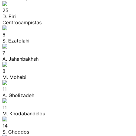
25
D. Eiri
Centrocampistas
6
S. Ezatolahi
7
A. Jahanbakhsh
8
M. Mohebi
11
A. Gholizadeh
11
M. Khodabandelou
14
S. Ghoddos