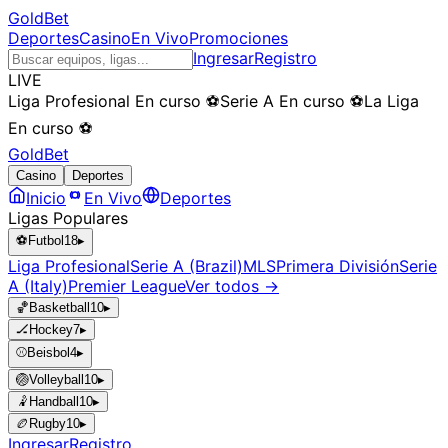
GoldBet
Deportes
Casino
En Vivo
Promociones
Ingresar
Registro
LIVE
Liga Profesional
En curso
⚽
Serie A
En curso
⚽
La Liga
En curso
⚽
GoldBet
Casino
Deportes
Inicio
En Vivo
Deportes
Ligas Populares
⚽
Futbol
18
▸
Liga Profesional
Serie A (Brazil)
MLS
Primera División
Serie
A (Italy)
Premier League
Ver todos →
🏀
Basketball
10
▸
🏒
Hockey
7
▸
⚾
Beisbol
4
▸
🏐
Volleyball
10
▸
🤾
Handball
10
▸
🏉
Rugby
10
▸
Ingresar
Registro