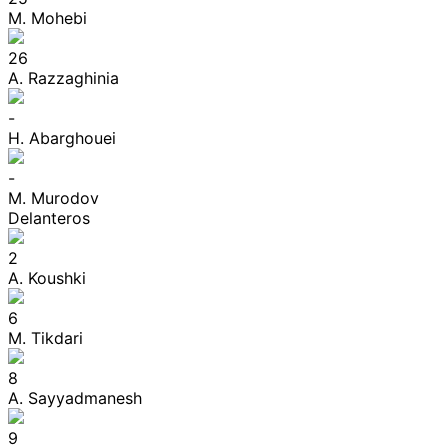
M. Mohebi
26
A. Razzaghinia
-
H. Abarghouei
-
M. Murodov
Delanteros
2
A. Koushki
6
M. Tikdari
8
A. Sayyadmanesh
9