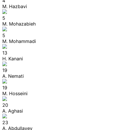
4
M. Hazbavi
5
M. Mohazabieh
5
M. Mohammadi
13
H. Kanani
19
A. Nemati
19
M. Hosseini
20
A. Aghasi
23
A. Abdullayev