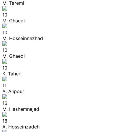
M. Taremi
10
M. Ghaedi
10
M. Hosseinnezhad
10
M. Ghaedi
10
K. Taheri
11
A. Alipour
16
M. Hashemnejad
18
A. Hosseinzadeh