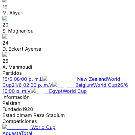
19
M. Aliyari
20
S. Moghanlou
24
D. Eckert Ayensa
25
A. Mahmoudi
Partidos
15/6
08:00 p. m.
L
New Zealand
World
Cup
21/6
02:00 p. m.
V
Belgium
World Cup
26/6
10:00 p. m.
V
Egypt
World Cup
Información
Pais
Iran
Fundado
1920
Estadio
Imam Reza Stadium
Competiciones
World Cup
ApuestaTotal