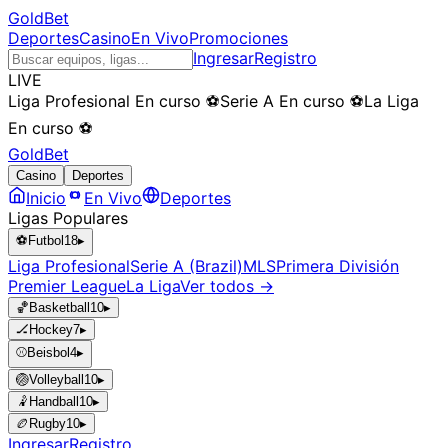
GoldBet
Deportes
Casino
En Vivo
Promociones
Ingresar
Registro
LIVE
Liga Profesional
En curso
⚽
Serie A
En curso
⚽
La Liga
En curso
⚽
GoldBet
Casino
Deportes
Inicio
En Vivo
Deportes
Ligas Populares
⚽
Futbol
18
▸
Liga Profesional
Serie A (Brazil)
MLS
Primera División
Premier League
La Liga
Ver todos →
🏀
Basketball
10
▸
🏒
Hockey
7
▸
⚾
Beisbol
4
▸
🏐
Volleyball
10
▸
🤾
Handball
10
▸
🏉
Rugby
10
▸
Ingresar
Registro