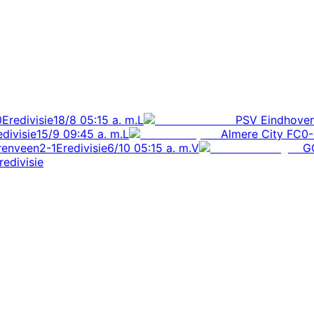
0
Eredivisie
18/8
05:15 a. m.
L
PSV Eindhove
edivisie
15/9
09:45 a. m.
L
Almere City FC
0-
renveen
2-1
Eredivisie
6/10
05:15 a. m.
V
G
redivisie