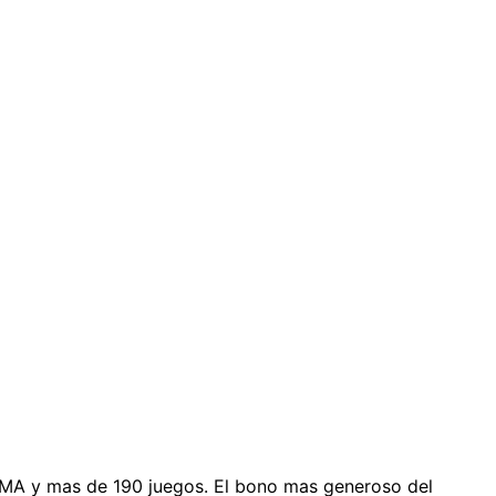
, MMA y mas de 190 juegos. El bono mas generoso del