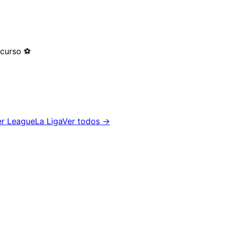
 curso
⚽
er League
La Liga
Ver todos →