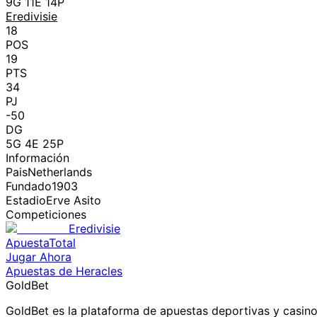
9
G
11
E
14
P
Eredivisie
18
POS
19
PTS
34
PJ
-50
DG
5
G
4
E
25
P
Información
Pais
Netherlands
Fundado
1903
Estadio
Erve Asito
Competiciones
Eredivisie
ApuestaTotal
Jugar Ahora
Apuestas de
Heracles
GoldBet
GoldBet es la plataforma de apuestas deportivas y casino