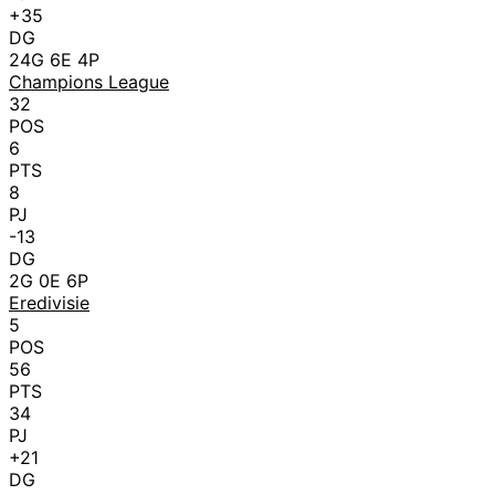
+35
DG
24
G
6
E
4
P
Champions League
32
POS
6
PTS
8
PJ
-13
DG
2
G
0
E
6
P
Eredivisie
5
POS
56
PTS
34
PJ
+21
DG