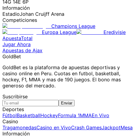
14
G
14
E
6
P
Información
Estadio
Johan Cruijff Arena
Competiciones
Champions League
Europa League
Eredivisie
ApuestaTotal
Jugar Ahora
Apuestas de
Ajax
GoldBet
GoldBet es la plataforma de apuestas deportivas y
casino online en Peru. Cuotas en futbol, basketball,
hockey, F1, MMA y mas de 190 juegos. El bono mas
generoso del mercado.
Suscribirse
Enviar
Deportes
Fútbol
Basketball
Hockey
Formula 1
MMA
En Vivo
Casino
Tragamonedas
Casino en Vivo
Crash Games
Jackpot
Mesa
Información