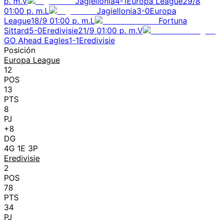
p. m.
V
Jagiellonia
4-1
Europa League
29/8
01:00 p. m.
L
Jagiellonia
3-0
Europa
League
18/9
01:00 p. m.
L
Fortuna
Sittard
5-0
Eredivisie
21/9
01:00 p. m.
V
GO Ahead Eagles
1-1
Eredivisie
Posición
Europa League
12
POS
13
PTS
8
PJ
+8
DG
4
G
1
E
3
P
Eredivisie
2
POS
78
PTS
34
PJ