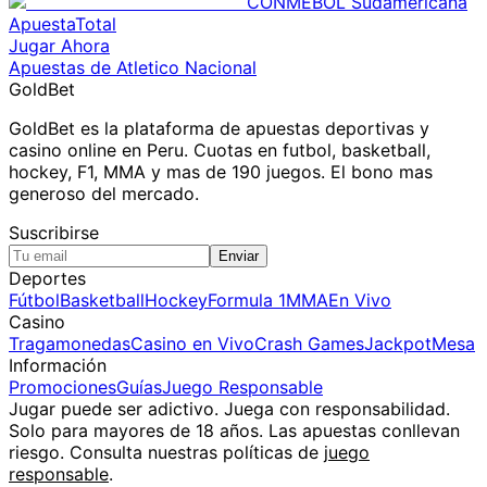
CONMEBOL Sudamericana
ApuestaTotal
Jugar Ahora
Apuestas de
Atletico Nacional
GoldBet
GoldBet es la plataforma de apuestas deportivas y
casino online en Peru. Cuotas en futbol, basketball,
hockey, F1, MMA y mas de 190 juegos. El bono mas
generoso del mercado.
Suscribirse
Enviar
Deportes
Fútbol
Basketball
Hockey
Formula 1
MMA
En Vivo
Casino
Tragamonedas
Casino en Vivo
Crash Games
Jackpot
Mesa
Información
Promociones
Guías
Juego Responsable
Jugar puede ser adictivo. Juega con responsabilidad.
Solo para mayores de 18 años. Las apuestas conllevan
riesgo. Consulta nuestras políticas de
juego
responsable
.