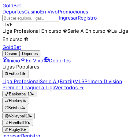
GoldBet
Deportes
Casino
En Vivo
Promociones
Ingresar
Registro
LIVE
Liga Profesional
En curso
⚽
Serie A
En curso
⚽
La Liga
En curso
⚽
GoldBet
Casino
Deportes
Inicio
En Vivo
Deportes
Ligas Populares
⚽
Futbol
18
▸
Liga Profesional
Serie A (Brazil)
MLS
Primera División
Premier League
La Liga
Ver todos →
🏀
Basketball
10
▸
🏒
Hockey
7
▸
⚾
Beisbol
4
▸
🏐
Volleyball
10
▸
🤾
Handball
10
▸
🏉
Rugby
10
▸
Ingresar
Registro