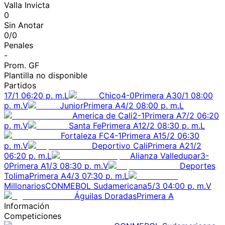
Valla Invicta
0
Sin Anotar
0
/
0
Penales
-
Prom. GF
Plantilla no disponible
Partidos
17/1
06:20 p. m.
L
Chico
4-0
Primera A
30/1
08:00
p. m.
V
Junior
Primera A
4/2
08:00 p. m.
L
America de Cali
2-1
Primera A
7/2
06:20
p. m.
V
Santa Fe
Primera A
12/2
08:30 p. m.
L
Fortaleza FC
4-1
Primera A
15/2
06:30
p. m.
V
Deportivo Cali
Primera A
21/2
06:20 p. m.
L
Alianza Valledupar
3-
0
Primera A
1/3
08:30 p. m.
V
Deportes
Tolima
Primera A
4/3
07:30 p. m.
L
Millonarios
CONMEBOL Sudamericana
5/3
04:00 p. m.
V
Águilas Doradas
Primera A
Información
Competiciones