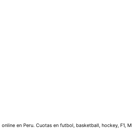
 online en Peru. Cuotas en futbol, basketball, hockey, F1