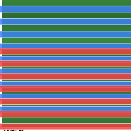
Suplentes