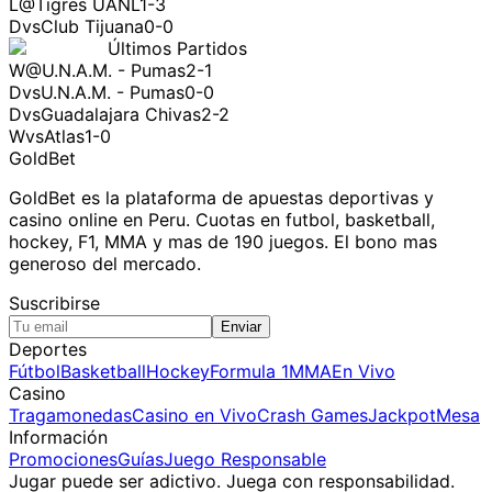
L
@
Tigres UANL
1-3
D
vs
Club Tijuana
0-0
Últimos Partidos
W
@
U.N.A.M. - Pumas
2-1
D
vs
U.N.A.M. - Pumas
0-0
D
vs
Guadalajara Chivas
2-2
W
vs
Atlas
1-0
GoldBet
GoldBet es la plataforma de apuestas deportivas y
casino online en Peru. Cuotas en futbol, basketball,
hockey, F1, MMA y mas de 190 juegos. El bono mas
generoso del mercado.
Suscribirse
Enviar
Deportes
Fútbol
Basketball
Hockey
Formula 1
MMA
En Vivo
Casino
Tragamonedas
Casino en Vivo
Crash Games
Jackpot
Mesa
Información
Promociones
Guías
Juego Responsable
Jugar puede ser adictivo. Juega con responsabilidad.