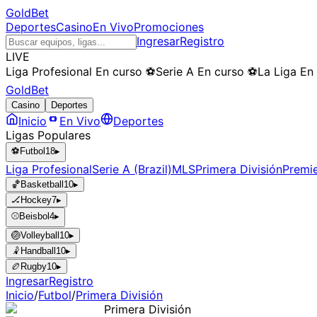
GoldBet
Deportes
Casino
En Vivo
Promociones
Ingresar
Registro
LIVE
Liga Profesional
En curso
⚽
Serie A
En curso
⚽
La Liga
En
GoldBet
Casino
Deportes
Inicio
En Vivo
Deportes
Ligas Populares
⚽
Futbol
18
▸
Liga Profesional
Serie A (Brazil)
MLS
Primera División
Premi
🏀
Basketball
10
▸
🏒
Hockey
7
▸
⚾
Beisbol
4
▸
🏐
Volleyball
10
▸
🤾
Handball
10
▸
🏉
Rugby
10
▸
Ingresar
Registro
Inicio
/
Futbol
/
Primera División
Primera División