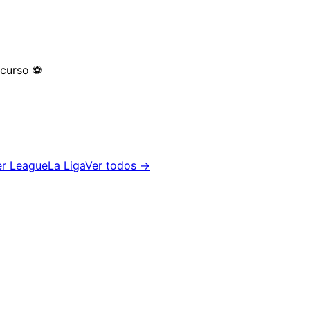
 curso
⚽
er League
La Liga
Ver todos →