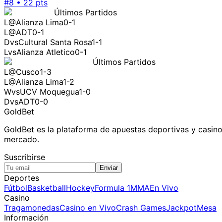
#
8
•
22
pts
Últimos Partidos
L
@
Alianza Lima
0-1
L
@
ADT
0-1
D
vs
Cultural Santa Rosa
1-1
L
vs
Alianza Atletico
0-1
Últimos Partidos
L
@
Cusco
1-3
L
@
Alianza Lima
1-2
W
vs
UCV Moquegua
1-0
D
vs
ADT
0-0
GoldBet
GoldBet es la plataforma de apuestas deportivas y casino
mercado.
Suscribirse
Enviar
Deportes
Fútbol
Basketball
Hockey
Formula 1
MMA
En Vivo
Casino
Tragamonedas
Casino en Vivo
Crash Games
Jackpot
Mesa
Información