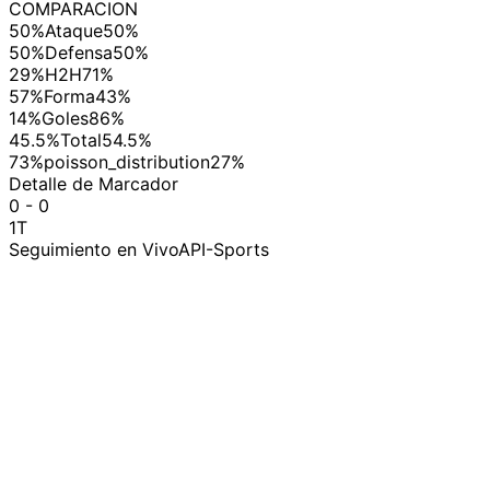
COMPARACION
50%
Ataque
50%
50%
Defensa
50%
29%
H2H
71%
57%
Forma
43%
14%
Goles
86%
45.5%
Total
54.5%
73%
poisson_distribution
27%
Detalle de Marcador
0 - 0
1T
Seguimiento en Vivo
API-Sports