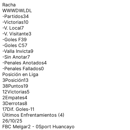
Racha
WWWDWLDL
-
Partidos
34
-
Victorias
10
-
V. Local
7
-
V. Visitante
3
-
Goles F
39
-
Goles C
57
-
Valla Invicta
9
-
Sin Anotar
7
-
Penales Anotados
4
-
Penales Fallados
0
Posición en Liga
3
Posición
13
38
Puntos
19
12
Victorias
5
2
Empates
4
3
Derrotas
8
17
Dif. Goles
-11
Últimos Enfrentamientos (
4
)
26/10/25
FBC Melgar
2
-
0
Sport Huancayo