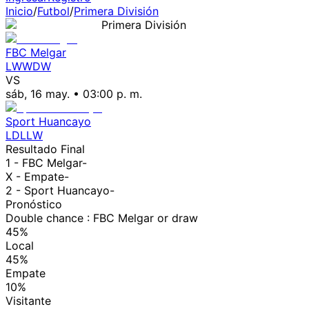
Inicio
/
Futbol
/
Primera División
Primera División
FBC Melgar
L
W
W
D
W
VS
sáb, 16 may.
•
03:00 p. m.
Sport Huancayo
L
D
L
L
W
Resultado Final
1 -
FBC Melgar
-
X - Empate
-
2 -
Sport Huancayo
-
Pronóstico
Double chance : FBC Melgar or draw
45%
Local
45%
Empate
10%
Visitante