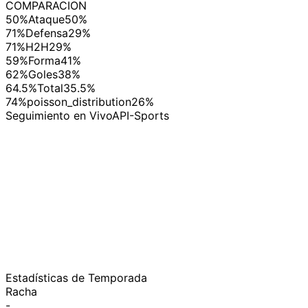
COMPARACION
50%
Ataque
50%
71%
Defensa
29%
71%
H2H
29%
59%
Forma
41%
62%
Goles
38%
64.5%
Total
35.5%
74%
poisson_distribution
26%
Seguimiento en Vivo
API-Sports
Estadísticas de Temporada
Racha
-