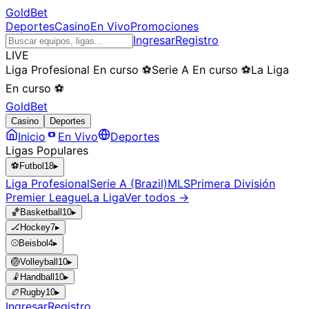
GoldBet
Deportes
Casino
En Vivo
Promociones
Ingresar
Registro
LIVE
Liga Profesional
En curso
⚽
Serie A
En curso
⚽
La Liga
En curso
⚽
GoldBet
Casino
Deportes
Inicio
En Vivo
Deportes
Ligas Populares
⚽
Futbol
18
▸
Liga Profesional
Serie A (Brazil)
MLS
Primera División
Premier League
La Liga
Ver todos →
🏀
Basketball
10
▸
🏒
Hockey
7
▸
⚾
Beisbol
4
▸
🏐
Volleyball
10
▸
🤾
Handball
10
▸
🏉
Rugby
10
▸
Ingresar
Registro