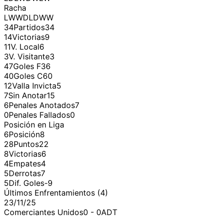
Racha
LWWDLDWW
34
Partidos
34
14
Victorias
9
11
V. Local
6
3
V. Visitante
3
47
Goles F
36
40
Goles C
60
12
Valla Invicta
5
7
Sin Anotar
15
6
Penales Anotados
7
0
Penales Fallados
0
Posición en Liga
6
Posición
8
28
Puntos
22
8
Victorias
6
4
Empates
4
5
Derrotas
7
5
Dif. Goles
-9
Últimos Enfrentamientos (
4
)
23/11/25
Comerciantes Unidos
0
-
0
ADT