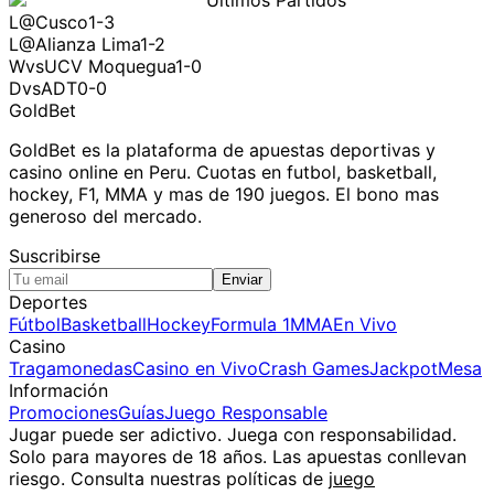
Últimos Partidos
L
@
Cusco
1-3
L
@
Alianza Lima
1-2
W
vs
UCV Moquegua
1-0
D
vs
ADT
0-0
GoldBet
GoldBet es la plataforma de apuestas deportivas y
casino online en Peru. Cuotas en futbol, basketball,
hockey, F1, MMA y mas de 190 juegos. El bono mas
generoso del mercado.
Suscribirse
Enviar
Deportes
Fútbol
Basketball
Hockey
Formula 1
MMA
En Vivo
Casino
Tragamonedas
Casino en Vivo
Crash Games
Jackpot
Mesa
Información
Promociones
Guías
Juego Responsable
Jugar puede ser adictivo. Juega con responsabilidad.
Solo para mayores de 18 años. Las apuestas conllevan
riesgo. Consulta nuestras políticas de
juego