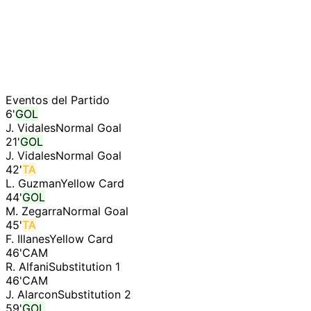
Eventos del Partido
6
'
GOL
J. Vidales
Normal Goal
21
'
GOL
J. Vidales
Normal Goal
42
'
TA
L. Guzman
Yellow Card
44
'
GOL
M. Zegarra
Normal Goal
45
'
TA
F. Illanes
Yellow Card
46
'
CAM
R. Alfani
Substitution 1
46
'
CAM
J. Alarcon
Substitution 2
59
'
GOL