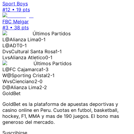
Sport Boys
#
12
•
19
pts
FBC Melgar
#
3
•
38
pts
Últimos Partidos
L
@
Alianza Lima
0-1
L
@
ADT
0-1
D
vs
Cultural Santa Rosa
1-1
L
vs
Alianza Atletico
0-1
Últimos Partidos
L
@
FC Cajamarca
1-3
W
@
Sporting Cristal
2-1
W
vs
Cienciano
2-0
D
@
Alianza Lima
2-2
GoldBet
GoldBet es la plataforma de apuestas deportivas y
casino online en Peru. Cuotas en futbol, basketball,
hockey, F1, MMA y mas de 190 juegos. El bono mas
generoso del mercado.
Suscribirse