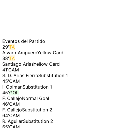
Eventos del Partido
29
'
TA
Alvaro Ampuero
Yellow Card
38
'
TA
Santiago Arias
Yellow Card
41
'
CAM
S. D. Arias Fierro
Substitution 1
45
'
CAM
I. Colman
Substitution 1
45
'
GOL
F. Callejo
Normal Goal
46
'
CAM
F. Callejo
Substitution 2
64
'
CAM
R. Aguilar
Substitution 2
65
'
CAM