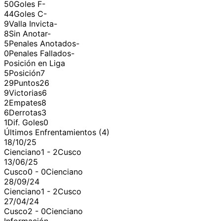
50
Goles F
-
44
Goles C
-
9
Valla Invicta
-
8
Sin Anotar
-
5
Penales Anotados
-
0
Penales Fallados
-
Posición en Liga
5
Posición
7
29
Puntos
26
9
Victorias
6
2
Empates
8
6
Derrotas
3
1
Dif. Goles
0
Últimos Enfrentamientos (
4
)
18/10/25
Cienciano
1
-
2
Cusco
13/06/25
Cusco
0
-
0
Cienciano
28/09/24
Cienciano
1
-
2
Cusco
27/04/24
Cusco
2
-
0
Cienciano