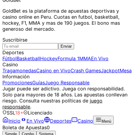
GoldBet
GoldBet es la plataforma de apuestas deportivas y
casino online en Peru. Cuotas en futbol, basketball,
hockey, F1, MMA y mas de 190 juegos. El bono mas
generoso del mercado.
Suscribirse
Enviar
Deportes
Fútbol
Basketball
Hockey
Formula 1
MMA
En Vivo
Casino
Tragamonedas
Casino en Vivo
Crash Games
Jackpot
Mesa
Información
Promociones
Guías
Juego Responsable
Jugar puede ser adictivo. Juega con responsabilidad.
Solo para mayores de 18 años. Las apuestas conllevan
riesgo. Consulta nuestras políticas de
juego
responsable
.
SSL
18+
Licenciado
Inicio
En Vivo
Deportes
Casino
Menú
Boleta de Apuestas
0
Simple
Combo
Sistema