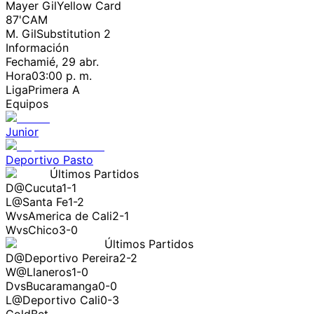
Mayer Gil
Yellow Card
87
'
CAM
M. Gil
Substitution 2
Información
Fecha
mié, 29 abr.
Hora
03:00 p. m.
Liga
Primera A
Equipos
Junior
Deportivo Pasto
Últimos Partidos
D
@
Cucuta
1-1
L
@
Santa Fe
1-2
W
vs
America de Cali
2-1
W
vs
Chico
3-0
Últimos Partidos
D
@
Deportivo Pereira
2-2
W
@
Llaneros
1-0
D
vs
Bucaramanga
0-0
L
@
Deportivo Cali
0-3