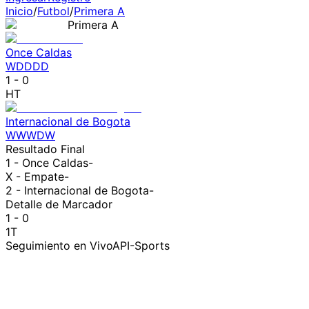
Inicio
/
Futbol
/
Primera A
Primera A
Once Caldas
W
D
D
D
D
1
-
0
HT
Internacional de Bogota
W
W
W
D
W
Resultado Final
1 -
Once Caldas
-
X - Empate
-
2 -
Internacional de Bogota
-
Detalle de Marcador
1 - 0
1T
Seguimiento en Vivo
API-Sports