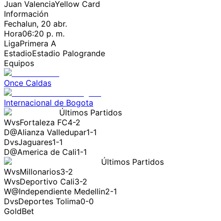
Juan Valencia
Yellow Card
Información
Fecha
lun, 20 abr.
Hora
06:20 p. m.
Liga
Primera A
Estadio
Estadio Palogrande
Equipos
Once Caldas
Internacional de Bogota
Últimos Partidos
W
vs
Fortaleza FC
4-2
D
@
Alianza Valledupar
1-1
D
vs
Jaguares
1-1
D
@
America de Cali
1-1
Últimos Partidos
W
vs
Millonarios
3-2
W
vs
Deportivo Cali
3-2
W
@
Independiente Medellin
2-1
D
vs
Deportes Tolima
0-0
GoldBet