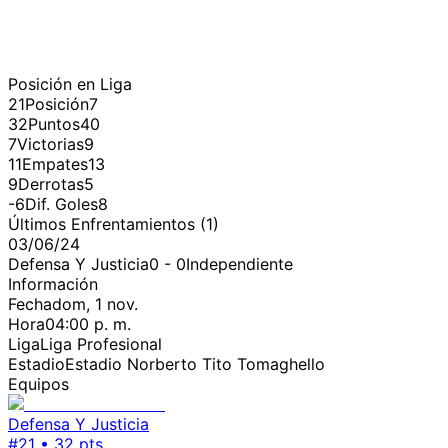
Posición en Liga
21
Posición
7
32
Puntos
40
7
Victorias
9
11
Empates
13
9
Derrotas
5
-6
Dif. Goles
8
Últimos Enfrentamientos (
1
)
03/06/24
Defensa Y Justicia
0
-
0
Independiente
Información
Fecha
dom, 1 nov.
Hora
04:00 p. m.
Liga
Liga Profesional
Estadio
Estadio Norberto Tito Tomaghello
Equipos
Defensa Y Justicia
#
21
•
32
pts