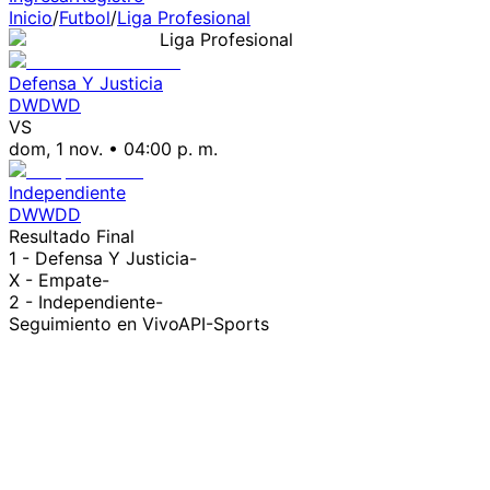
Inicio
/
Futbol
/
Liga Profesional
Liga Profesional
Defensa Y Justicia
D
W
D
W
D
VS
dom, 1 nov.
•
04:00 p. m.
Independiente
D
W
W
D
D
Resultado Final
1 -
Defensa Y Justicia
-
X - Empate
-
2 -
Independiente
-
Seguimiento en Vivo
API-Sports