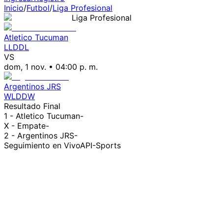
Inicio
/
Futbol
/
Liga Profesional
Liga Profesional
Atletico Tucuman
L
L
D
D
L
VS
dom, 1 nov.
•
04:00 p. m.
Argentinos JRS
W
L
D
D
W
Resultado Final
1 -
Atletico Tucuman
-
X - Empate
-
2 -
Argentinos JRS
-
Seguimiento en Vivo
API-Sports