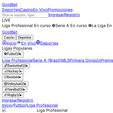
GoldBet
Deportes
Casino
En Vivo
Promociones
Ingresar
Registro
LIVE
Liga Profesional
En curso
⚽
Serie A
En curso
⚽
La Liga
En
GoldBet
Casino
Deportes
Inicio
En Vivo
Deportes
Ligas Populares
⚽
Futbol
18
▸
Liga Profesional
Serie A (Brazil)
MLS
Primera División
Premi
🏀
Basketball
10
▸
🏒
Hockey
7
▸
⚾
Beisbol
4
▸
🏐
Volleyball
10
▸
🤾
Handball
10
▸
🏉
Rugby
10
▸
Ingresar
Registro
Inicio
/
Futbol
/
Liga Profesional
Liga Profesional