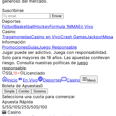
generoso del mercado.
Suscribirse
Enviar
Deportes
Fútbol
Basketball
Hockey
Formula 1
MMA
En Vivo
Casino
Tragamonedas
Casino en Vivo
Crash Games
Jackpot
Mesa
Información
Promociones
Guías
Juego Responsable
Jugar puede ser adictivo. Juega con responsabilidad.
Solo para mayores de 18 años. Las apuestas conllevan
riesgo. Consulta nuestras políticas de
juego
responsable
.
SSL
18+
Licenciado
Inicio
En Vivo
Deportes
Casino
Menú
Boleta de Apuestas
0
Simple
Combo
Sistema
Selecciona una cuota para comenzar
Apuesta Rápida
S/5
S/10
S/25
S/50
S/100
🎰 Casino