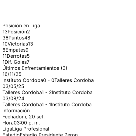
Posición en Liga
13
Posición
2
36
Puntos
48
10
Victorias
13
6
Empates
9
11
Derrotas
5
1
Dif. Goles
7
Últimos Enfrentamientos (
3
)
16/11/25
Instituto Cordoba
0
-
0
Talleres Cordoba
03/05/25
Talleres Cordoba
1
-
2
Instituto Cordoba
03/08/24
Talleres Cordoba
1
-
1
Instituto Cordoba
Información
Fecha
dom, 20 set.
Hora
03:00 p. m.
Liga
Liga Profesional
Estadio
Estadio Presidente Peron