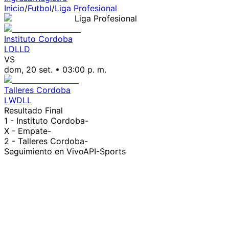
Inicio
/
Futbol
/
Liga Profesional
Liga Profesional
Instituto Cordoba
L
D
L
L
D
VS
dom, 20 set.
•
03:00 p. m.
Talleres Cordoba
L
W
D
L
L
Resultado Final
1 -
Instituto Cordoba
-
X - Empate
-
2 -
Talleres Cordoba
-
Seguimiento en Vivo
API-Sports