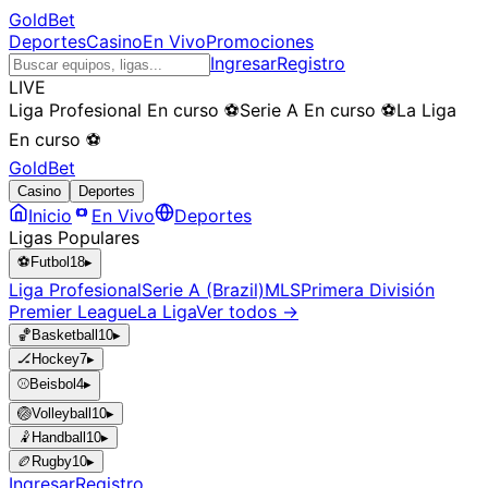
GoldBet
Deportes
Casino
En Vivo
Promociones
Ingresar
Registro
LIVE
Liga Profesional
En curso
⚽
Serie A
En curso
⚽
La Liga
En curso
⚽
GoldBet
Casino
Deportes
Inicio
En Vivo
Deportes
Ligas Populares
⚽
Futbol
18
▸
Liga Profesional
Serie A (Brazil)
MLS
Primera División
Premier League
La Liga
Ver todos →
🏀
Basketball
10
▸
🏒
Hockey
7
▸
⚾
Beisbol
4
▸
🏐
Volleyball
10
▸
🤾
Handball
10
▸
🏉
Rugby
10
▸
Ingresar
Registro