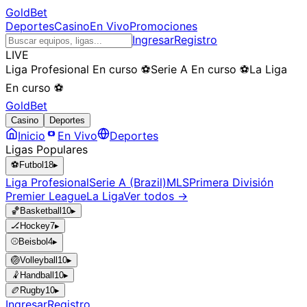
GoldBet
Deportes
Casino
En Vivo
Promociones
Ingresar
Registro
LIVE
Liga Profesional
En curso
⚽
Serie A
En curso
⚽
La Liga
En curso
⚽
GoldBet
Casino
Deportes
Inicio
En Vivo
Deportes
Ligas Populares
⚽
Futbol
18
▸
Liga Profesional
Serie A (Brazil)
MLS
Primera División
Premier League
La Liga
Ver todos →
🏀
Basketball
10
▸
🏒
Hockey
7
▸
⚾
Beisbol
4
▸
🏐
Volleyball
10
▸
🤾
Handball
10
▸
🏉
Rugby
10
▸
Ingresar
Registro