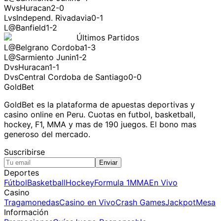
W
vs
Huracan
2-0
L
vs
Independ. Rivadavia
0-1
L
@
Banfield
1-2
Últimos Partidos
L
@
Belgrano Cordoba
1-3
L
@
Sarmiento Junin
1-2
D
vs
Huracan
1-1
D
vs
Central Cordoba de Santiago
0-0
GoldBet
GoldBet es la plataforma de apuestas deportivas y
casino online en Peru. Cuotas en futbol, basketball,
hockey, F1, MMA y mas de 190 juegos. El bono mas
generoso del mercado.
Suscribirse
Enviar
Deportes
Fútbol
Basketball
Hockey
Formula 1
MMA
En Vivo
Casino
Tragamonedas
Casino en Vivo
Crash Games
Jackpot
Mesa
Información