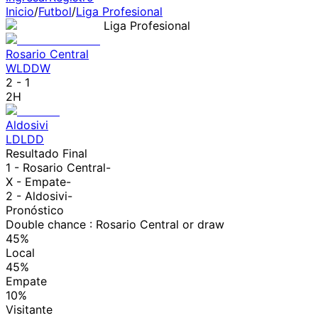
Inicio
/
Futbol
/
Liga Profesional
Liga Profesional
Rosario Central
W
L
D
D
W
2
-
1
2H
Aldosivi
L
D
L
D
D
Resultado Final
1 -
Rosario Central
-
X - Empate
-
2 -
Aldosivi
-
Pronóstico
Double chance : Rosario Central or draw
45%
Local
45%
Empate
10%
Visitante