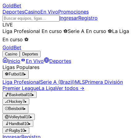
GoldBet
Deportes
Casino
En Vivo
Promociones
Ingresar
Registro
LIVE
Liga Profesional
En curso
⚽
Serie A
En curso
⚽
La Liga
En curso
⚽
GoldBet
Casino
Deportes
Inicio
En Vivo
Deportes
Ligas Populares
⚽
Futbol
18
▸
Liga Profesional
Serie A (Brazil)
MLS
Primera División
Premier League
La Liga
Ver todos →
🏀
Basketball
10
▸
🏒
Hockey
7
▸
⚾
Beisbol
4
▸
🏐
Volleyball
10
▸
🤾
Handball
10
▸
🏉
Rugby
10
▸
Ingresar
Registro