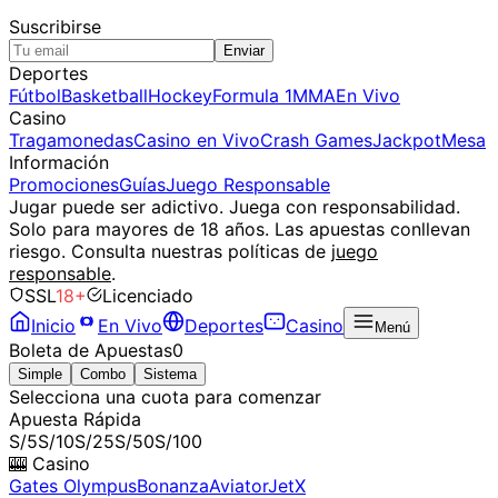
Suscribirse
Enviar
Deportes
Fútbol
Basketball
Hockey
Formula 1
MMA
En Vivo
Casino
Tragamonedas
Casino en Vivo
Crash Games
Jackpot
Mesa
Información
Promociones
Guías
Juego Responsable
Jugar puede ser adictivo. Juega con responsabilidad.
Solo para mayores de 18 años. Las apuestas conllevan
riesgo. Consulta nuestras políticas de
juego
responsable
.
SSL
18+
Licenciado
Inicio
En Vivo
Deportes
Casino
Menú
Boleta de Apuestas
0
Simple
Combo
Sistema
Selecciona una cuota para comenzar
Apuesta Rápida
S/5
S/10
S/25
S/50
S/100
🎰 Casino
Gates Olympus
Bonanza
Aviator
JetX