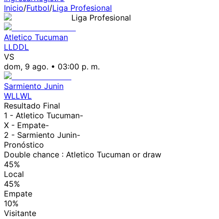
Inicio
/
Futbol
/
Liga Profesional
Liga Profesional
Atletico Tucuman
L
L
D
D
L
VS
dom, 9 ago.
•
03:00 p. m.
Sarmiento Junin
W
L
L
W
L
Resultado Final
1 -
Atletico Tucuman
-
X - Empate
-
2 -
Sarmiento Junin
-
Pronóstico
Double chance : Atletico Tucuman or draw
45%
Local
45%
Empate
10%
Visitante