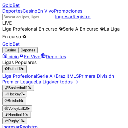
GoldBet
Deportes
Casino
En Vivo
Promociones
Ingresar
Registro
LIVE
Liga Profesional
En curso
⚽
Serie A
En curso
⚽
La Liga
En curso
⚽
GoldBet
Casino
Deportes
Inicio
En Vivo
Deportes
Ligas Populares
⚽
Futbol
18
▸
Liga Profesional
Serie A (Brazil)
MLS
Primera División
Premier League
La Liga
Ver todos →
🏀
Basketball
10
▸
🏒
Hockey
7
▸
⚾
Beisbol
4
▸
🏐
Volleyball
10
▸
🤾
Handball
10
▸
🏉
Rugby
10
▸
Ingresar
Registro