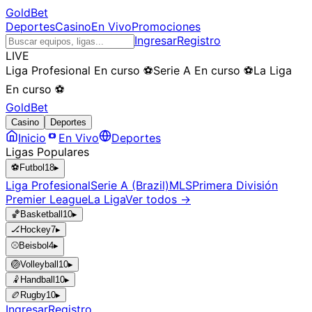
GoldBet
Deportes
Casino
En Vivo
Promociones
Ingresar
Registro
LIVE
Liga Profesional
En curso
⚽
Serie A
En curso
⚽
La Liga
En curso
⚽
GoldBet
Casino
Deportes
Inicio
En Vivo
Deportes
Ligas Populares
⚽
Futbol
18
▸
Liga Profesional
Serie A (Brazil)
MLS
Primera División
Premier League
La Liga
Ver todos →
🏀
Basketball
10
▸
🏒
Hockey
7
▸
⚾
Beisbol
4
▸
🏐
Volleyball
10
▸
🤾
Handball
10
▸
🏉
Rugby
10
▸
Ingresar
Registro