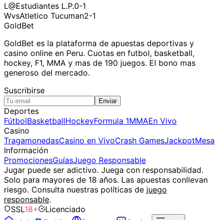
L
@
Estudiantes L.P.
0-1
W
vs
Atletico Tucuman
2-1
GoldBet
GoldBet es la plataforma de apuestas deportivas y
casino online en Peru. Cuotas en futbol, basketball,
hockey, F1, MMA y mas de 190 juegos. El bono mas
generoso del mercado.
Suscribirse
Enviar
Deportes
Fútbol
Basketball
Hockey
Formula 1
MMA
En Vivo
Casino
Tragamonedas
Casino en Vivo
Crash Games
Jackpot
Mesa
Información
Promociones
Guías
Juego Responsable
Jugar puede ser adictivo. Juega con responsabilidad.
Solo para mayores de 18 años. Las apuestas conllevan
riesgo. Consulta nuestras políticas de
juego
responsable
.
SSL
18+
Licenciado