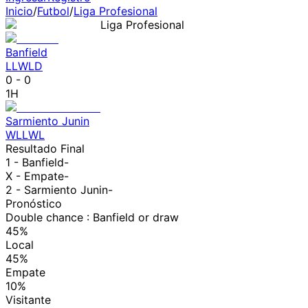
Inicio
/
Futbol
/
Liga Profesional
Liga Profesional
Banfield
L
L
W
L
D
0
-
0
1H
Sarmiento Junin
W
L
L
W
L
Resultado Final
1 -
Banfield
-
X - Empate
-
2 -
Sarmiento Junin
-
Pronóstico
Double chance : Banfield or draw
45%
Local
45%
Empate
10%
Visitante