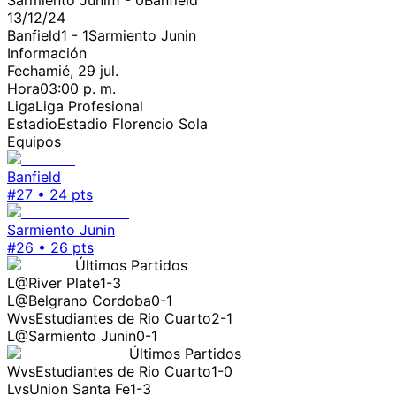
Sarmiento Junin
1
-
0
Banfield
13/12/24
Banfield
1
-
1
Sarmiento Junin
Información
Fecha
mié, 29 jul.
Hora
03:00 p. m.
Liga
Liga Profesional
Estadio
Estadio Florencio Sola
Equipos
Banfield
#
27
•
24
pts
Sarmiento Junin
#
26
•
26
pts
Últimos Partidos
L
@
River Plate
1-3
L
@
Belgrano Cordoba
0-1
W
vs
Estudiantes de Rio Cuarto
2-1
L
@
Sarmiento Junin
0-1
Últimos Partidos
W
vs
Estudiantes de Rio Cuarto
1-0
L
vs
Union Santa Fe
1-3