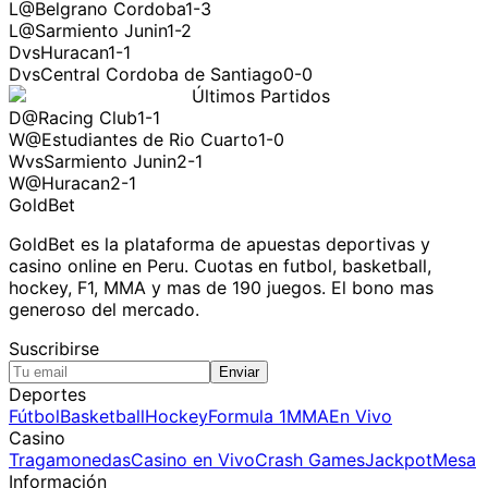
L
@
Belgrano Cordoba
1-3
L
@
Sarmiento Junin
1-2
D
vs
Huracan
1-1
D
vs
Central Cordoba de Santiago
0-0
Últimos Partidos
D
@
Racing Club
1-1
W
@
Estudiantes de Rio Cuarto
1-0
W
vs
Sarmiento Junin
2-1
W
@
Huracan
2-1
GoldBet
GoldBet es la plataforma de apuestas deportivas y
casino online en Peru. Cuotas en futbol, basketball,
hockey, F1, MMA y mas de 190 juegos. El bono mas
generoso del mercado.
Suscribirse
Enviar
Deportes
Fútbol
Basketball
Hockey
Formula 1
MMA
En Vivo
Casino
Tragamonedas
Casino en Vivo
Crash Games
Jackpot
Mesa
Información