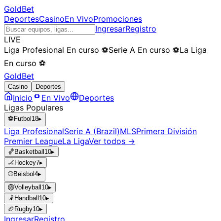
GoldBet
Deportes
Casino
En Vivo
Promociones
Ingresar
Registro
LIVE
Liga Profesional
En curso
⚽
Serie A
En curso
⚽
La Liga
En curso
⚽
GoldBet
Casino
Deportes
Inicio
En Vivo
Deportes
Ligas Populares
⚽
Futbol
18
▸
Liga Profesional
Serie A (Brazil)
MLS
Primera División
Premier League
La Liga
Ver todos →
🏀
Basketball
10
▸
🏒
Hockey
7
▸
⚾
Beisbol
4
▸
🏐
Volleyball
10
▸
🤾
Handball
10
▸
🏉
Rugby
10
▸
Ingresar
Registro