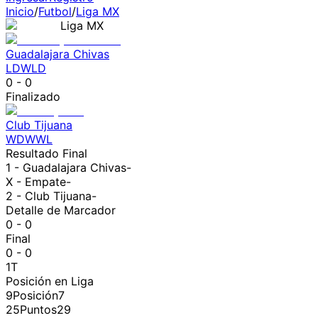
Inicio
/
Futbol
/
Liga MX
Liga MX
Guadalajara Chivas
L
D
W
L
D
0
-
0
Finalizado
Club Tijuana
W
D
W
W
L
Resultado Final
1 -
Guadalajara Chivas
-
X - Empate
-
2 -
Club Tijuana
-
Detalle de Marcador
0 - 0
Final
0 - 0
1T
Posición en Liga
9
Posición
7
25
Puntos
29