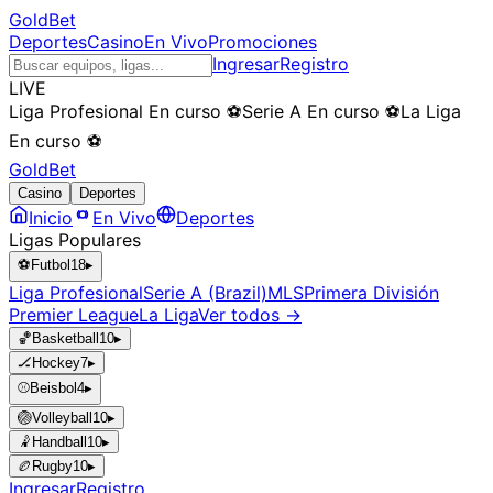
GoldBet
Deportes
Casino
En Vivo
Promociones
Ingresar
Registro
LIVE
Liga Profesional
En curso
⚽
Serie A
En curso
⚽
La Liga
En curso
⚽
GoldBet
Casino
Deportes
Inicio
En Vivo
Deportes
Ligas Populares
⚽
Futbol
18
▸
Liga Profesional
Serie A (Brazil)
MLS
Primera División
Premier League
La Liga
Ver todos →
🏀
Basketball
10
▸
🏒
Hockey
7
▸
⚾
Beisbol
4
▸
🏐
Volleyball
10
▸
🤾
Handball
10
▸
🏉
Rugby
10
▸
Ingresar
Registro