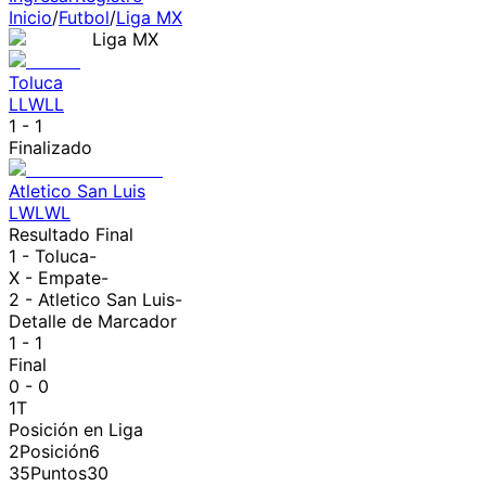
Inicio
/
Futbol
/
Liga MX
Liga MX
Toluca
L
L
W
L
L
1
-
1
Finalizado
Atletico San Luis
L
W
L
W
L
Resultado Final
1 -
Toluca
-
X - Empate
-
2 -
Atletico San Luis
-
Detalle de Marcador
1 - 1
Final
0 - 0
1T
Posición en Liga
2
Posición
6
35
Puntos
30