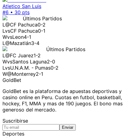
Atletico San Luis
#
6
•
30
pts
Últimos Partidos
L
@
CF Pachuca
0-2
L
vs
CF Pachuca
0-1
W
vs
Leon
4-1
L
@
Mazatlán
3-4
Últimos Partidos
L
@
FC Juarez
1-2
W
vs
Santos Laguna
2-0
L
vs
U.N.A.M. - Pumas
0-2
W
@
Monterrey
2-1
GoldBet
GoldBet es la plataforma de apuestas deportivas y
casino online en Peru. Cuotas en futbol, basketball,
hockey, F1, MMA y mas de 190 juegos. El bono mas
generoso del mercado.
Suscribirse
Enviar
Deportes