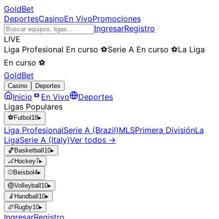
GoldBet
Deportes
Casino
En Vivo
Promociones
Ingresar
Registro
LIVE
Liga Profesional
En curso
⚽
Serie A
En curso
⚽
La Liga
En curso
⚽
GoldBet
Casino
Deportes
Inicio
En Vivo
Deportes
Ligas Populares
⚽
Futbol
18
▸
Liga Profesional
Serie A (Brazil)
MLS
Primera División
La
Liga
Serie A (Italy)
Ver todos →
🏀
Basketball
10
▸
🏒
Hockey
7
▸
⚾
Beisbol
4
▸
🏐
Volleyball
10
▸
🤾
Handball
10
▸
🏉
Rugby
10
▸
Ingresar
Registro