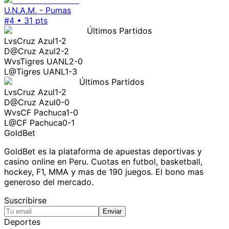
U.N.A.M. - Pumas
#
4
•
31
pts
Últimos Partidos
L
vs
Cruz Azul
1-2
D
@
Cruz Azul
2-2
W
vs
Tigres UANL
2-0
L
@
Tigres UANL
1-3
Últimos Partidos
L
vs
Cruz Azul
1-2
D
@
Cruz Azul
0-0
W
vs
CF Pachuca
1-0
L
@
CF Pachuca
0-1
GoldBet
GoldBet es la plataforma de apuestas deportivas y
casino online en Peru. Cuotas en futbol, basketball,
hockey, F1, MMA y mas de 190 juegos. El bono mas
generoso del mercado.
Suscribirse
Enviar
Deportes