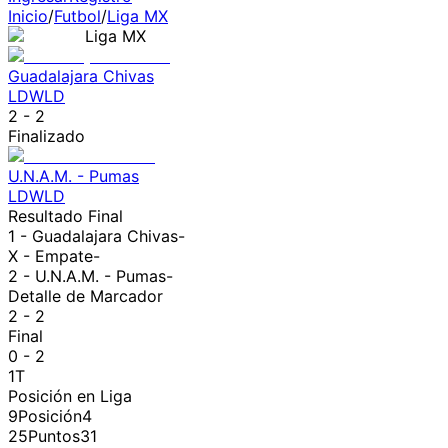
Inicio
/
Futbol
/
Liga MX
Liga MX
Guadalajara Chivas
L
D
W
L
D
2
-
2
Finalizado
U.N.A.M. - Pumas
L
D
W
L
D
Resultado Final
1 -
Guadalajara Chivas
-
X - Empate
-
2 -
U.N.A.M. - Pumas
-
Detalle de Marcador
2 - 2
Final
0 - 2
1T
Posición en Liga
9
Posición
4
25
Puntos
31